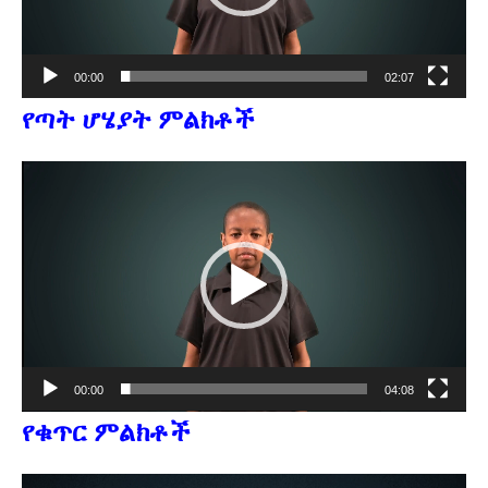
00:00
02:07
የጣት ሆሄያት ምልክቶች
Video
Player
00:00
04:08
የቁጥር ምልክቶች
Video