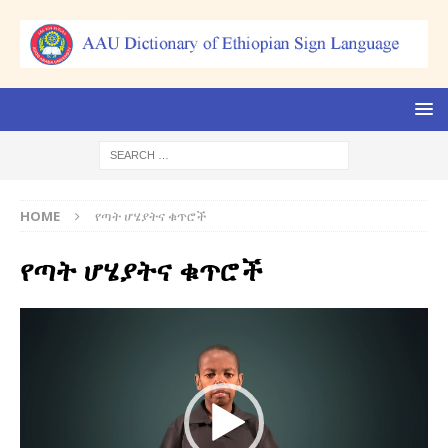
HOME
የጣት ሆሄያትና ቁጥሮች
የጣት ሆሄያትና ቁጥሮች
Video
Player