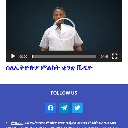
Player
00:00
04:46
ስለኢትዮጵያ ምልክት ቋንቋ ቪዲዮ
FOLLOW US
ምስጋና :
ይህ የኢትዮጵያ ምልክት ቋንቋ ዲጂታል መዝገበ ምልክት በአዲስ አበባ