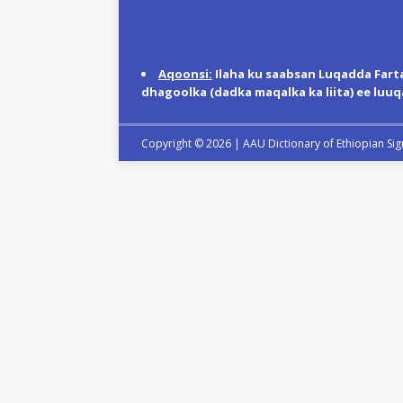
Aqoonsi:
Ilaha ku saabsan Luqadda Fart
dhagoolka (dadka maqalka ka liita) ee luuq
Copyright © 2026 |
AAU Dictionary of Ethiopian Si