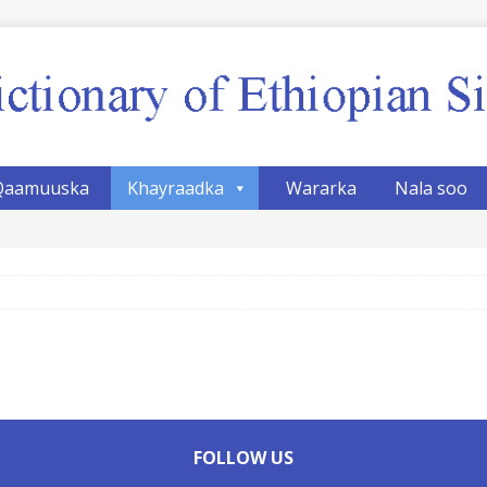
Qaamuuska
Khayraadka
Wararka
Nala soo
FOLLOW US