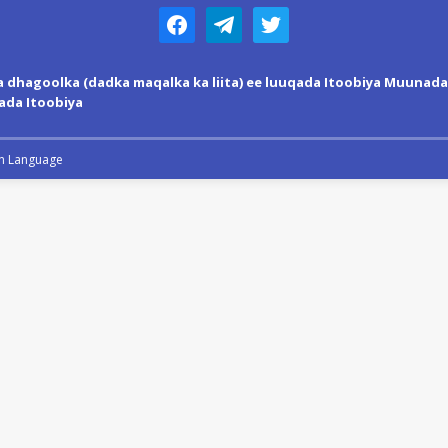
a dhagoolka (dadka maqalka ka liita) ee luuqada Itoobiya Muuna
ada Itoobiya
gn Language