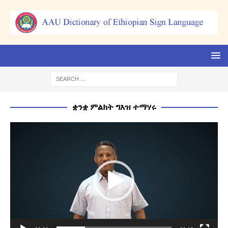
ቋንቋ ምልክት ግእዝ ተማሃሩ
Video
Player