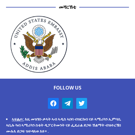
መሻርኽቲ
FOLLOW US
ኣፍልጦ:
እዚ መዝገበ-ቃላት ኣብ ኣዲስ ኣበባ ብዝርከብ ናይ ኣሜሪካን ኢምባሲ
ኣቢሉ ካብ ኣሜሪካን ስቴት ዲፓርትመንት ናይ ፌዴራል ድጋፍ ሽልማት ብዝተረኸበ
ሙሉእ ድጋፍ ዝተዳለወ እዩ። .