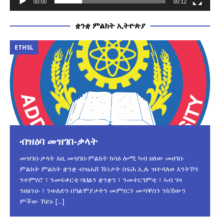
00:00
00:12
ቋንቋ ምልክት ኢትዮጵያ
ETHSL
ብዝዕባ መዝገበ-ቃላት
መዝገበ-ቃላት እዚ መዝገበ-ምልክት ክሳዕ ሎሚ ካብ ዘለው መዘገበ-
ምልክት ምልክት ቋንቋ ብዝሐሸ ኹነታት ስፍሕ ኢሉ ዝተዳለወ እንትኾን
ንተምሃሮ ፣ ንመፍቀርቲ ባህልን ቋንቋን ፣ ንመተርጎምቲ ፣ ኣብ ገዛ
ንዘፅንዑ ፣ ንወለድን በዓልሞያታትን መምሃርን መጣቐስን ንክኸውን
ምችው ኾይኑ
[...]