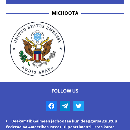
MICHOOTA
FOLLOW US
Beekamtii:
Galmeen jechootaa kun deeggarsa guutuu
federaalaa Ameerikaa Isteet Diipaartimentii irraa karaa