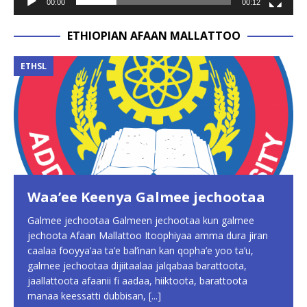
00:00
00:12
ETHIOPIAN AFAAN MALLATTOO
ETHSL
Waa’ee Keenya Galmee jechootaa
Galmee jechootaa Galmeen jechootaa kun galmee
jechoota Afaan Mallattoo Itoophiyaa amma dura jiran
caalaa fooyya’aa ta’e bal’inan kan qopha’e yoo ta’u,
galmee jechootaa dijiitaalaa jalqabaa barattoota,
jaallattoota afaanii fi aadaa, hiiktoota, barattoota
manaa keessatti dubbisan,
[...]