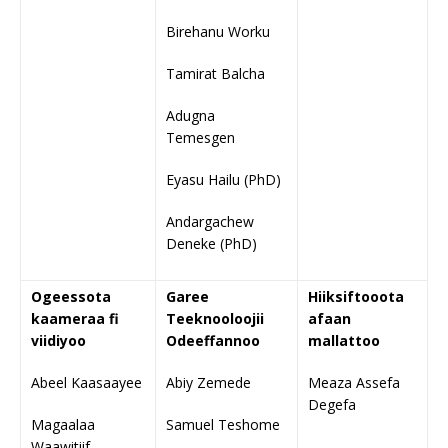
Birehanu Worku
Tamirat Balcha
Adugna
Temesgen
Eyasu Hailu (PhD)
Andargachew
Deneke (PhD)
Ogeessota
Garee
Hiiksiftooota
kaameraa fi
Teeknooloojii
afaan
viidiyoo
Odeeffannoo
mallattoo
Abeel Kaasaayee
Abiy Zemede
Meaza Assefa
Degefa
Magaalaa
Samuel Teshome
Waawitiif