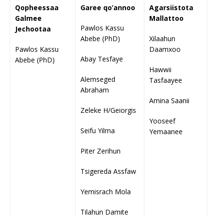
Qopheessaa
Garee qo’annoo
Agarsiistota
Galmee
Mallattoo
Pawlos Kassu
Jechootaa
Abebe (PhD)
Xilaahun
Pawlos Kassu
Daamxoo
Abay Tesfaye
Abebe (PhD)
Hawwii
Alemseged
Tasfaayee
Abraham
Amina Saanii
Zeleke H/Geiorgis
Yooseef
Seifu Yilma
Yemaanee
Piter Zerihun
Tsigereda Assfaw
Yemisrach Mola
Tilahun Damite