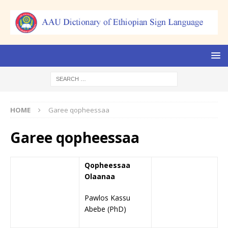
HOME
Garee qopheessaa
Garee qopheessaa
Qopheessaa
Olaanaa
Pawlos Kassu
Abebe (PhD)