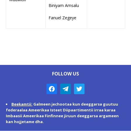
Biniyam Amsalu
Fanuel Zegeye
FOLLOW US
Beekamtii:
Galmeen jechootaa kun deeggarsa guutuu
federaalaa Ameerikaa Isteet Diipaartimentii irraa karaa
Imbaasii Ameerikaa Finfinnee jiruun deeggarsa argameen
kan hojjetame dha.